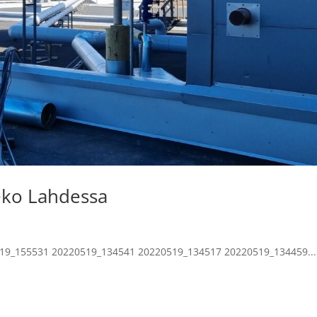
eko Lahdessa
19_155531 20220519_134541 20220519_134517 20220519_134459...