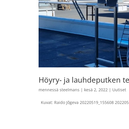
Höyry- ja lauhdeputken t
mennessä
steelmans
|
kesä 2, 2022
|
Uutiset
Kuvat: Raido Jõgeva 20220519_155608 202205